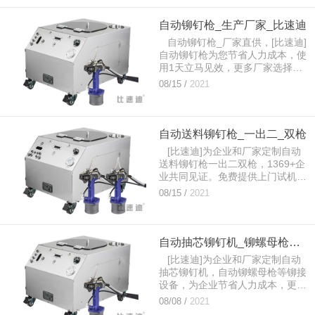
自动铆钉枪_生产厂家_比速迪
自动铆钉枪_厂家直供，[比速迪]
自动铆钉枪为您节省人力成本，使
用1天立马见效，更多厂家选择比
速迪自动铆钉枪。免费提供上门试
08/15 /
2021
机服务。...
自动送料铆钉枪_一出二_双枪
[比速迪]为企业和厂家定制自动
送料铆钉枪一出二双枪，1369+企
业共同见证。免费提供上门试机服
务。...
08/15 /
2021
自动抽芯铆钉机_铆螺母枪厂家直供
[比速迪]为企业和厂家定制自动
抽芯铆钉机，自动铆螺母枪等铆接
设备，为企业节省人力成本，更多
厂家选择比速迪自动抽芯铆钉
08/08 /
2021
机。...