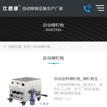
自动铆钉枪
- RIVETING -
当前位置:
首页
>>
自动铆钉枪
自动铆钉枪
自动送料铆钉枪_铆钉枪生产厂家
自动送料铆钉枪_1机顶3人，告
别人工上料，实力厂家[比速迪]，
铆钉枪选用比速迪。...
08/08 /
2021