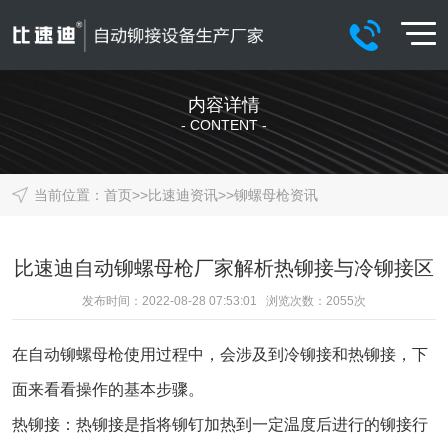
内容详情
- CONTENT -
当前位置：
首页
>>
比速迪资讯
>>
铆螺母枪资讯
比速迪自动铆螺母枪厂家解析热铆接与冷铆接区
发布时间：2022-08-28 07:53:01 浏览次数：
2055
次
在
自动铆螺母枪
使用过程中，会涉及到冷铆接和热铆接，下
面来看看操作的基本步骤。
热铆接：热铆接是指将铆钉加热到一定温度后进行的铆接行