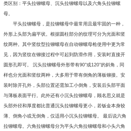
类区别：平头拉铆螺母、沉头拉铆螺母以及六角头拉铆螺
母。
平头拉铆螺母，是拉铆螺母中最常用且最牢固的一种，
外形上头部为扁平状。根据圆柱部分的纹理可分为光面和竖
纹两种。其中竖纹型拉铆螺母在自动铆螺母枪使用中更为常
见，因为竖纹在铆接过程中可起到防滑作用，安装时直接开
圆形孔即可。 沉头拉铆螺母外形带有90°或120°的斜角，同
样也分光面和竖纹两种，大多用于带有倒角的薄板铆接。安
装时除开孔外，头部位置还需加工小倒角，安装后头部平面
与薄板表面平行。此外还有小沉头拉铆螺母，顾名思义就是
头部外径和厚度都比普通沉头拉铆螺母更小，若钣金本身较
薄、倒角小或无倒角，仅适用小沉头拉铆螺母。 最后说六角
拉铆螺母。六角拉铆螺母分为平头六角拉铆螺母和小头六角