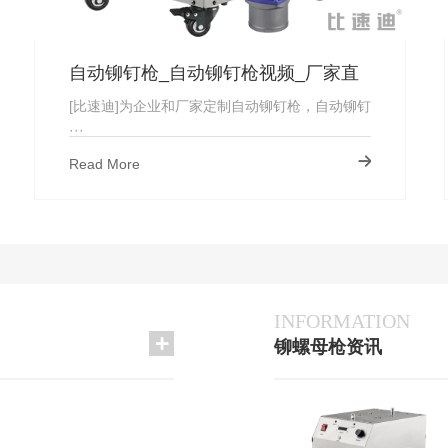
自动铆钉枪_自动铆钉枪视频_厂家直
供
[比速迪]为企业和厂家定制自动铆钉枪，自动铆钉
···
Read More
INFORMATION
铆螺母枪资讯
这三种拉铆螺母的种类_
2023-06-18