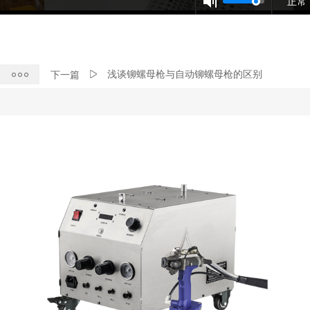
正常
浅谈铆螺母枪与自动铆螺母枪的区别
下一篇